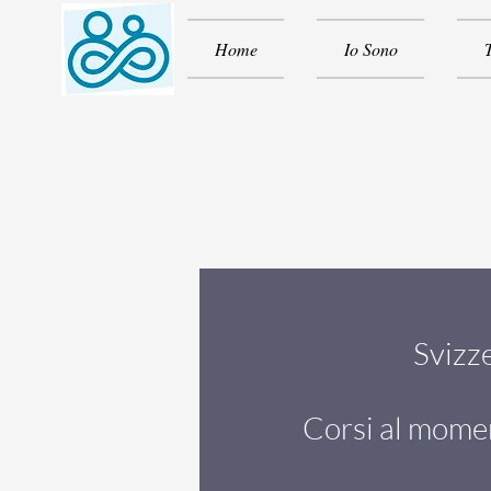
Home
Io Sono
Svizz
Corsi al mome