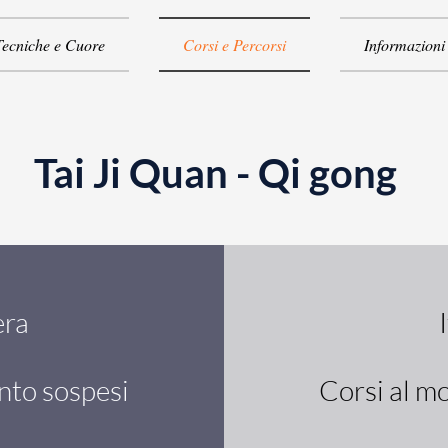
Tecniche e Cuore
Corsi e Percorsi
Informazioni
Tai Ji Quan - Qi gong
era
nto sospesi
Corsi al m